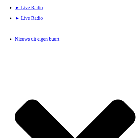
Ga
► Live Radio
naar
► Live Radio
de
inhoud
Nieuws uit eigen buurt