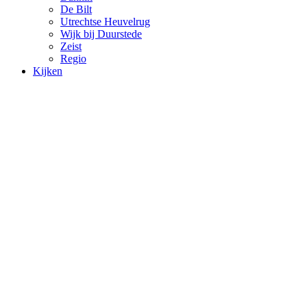
De Bilt
Utrechtse Heuvelrug
Wijk bij Duurstede
Zeist
Regio
Kijken