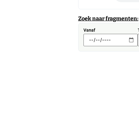
Zoek naar fragmenten:
Vanaf
Net bin
Expositie 
geopend i
350 jaar t
Ameronge
Pompen ver
waterstan