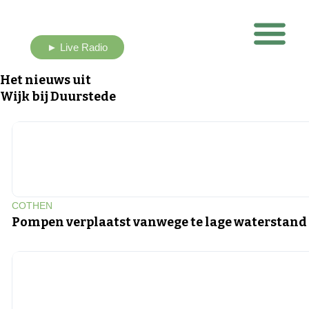
► Live Radio
Nieuws uit eigen buurt
Het nieuws uit
Wijk bij Duurstede
COTHEN
Pompen verplaatst vanwege te lage waterstand