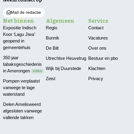
Neem contact op
Mail de redactie
Net binnen
Algemeen
Service
Expositie Indisch
Regio
Contact
Koor ‘Lagu Jiwa’
Bunnik
Vacatures
geopend in
gemeentehuis
De Bilt
Over ons
350 jaar
Utrechtse Heuvelrug
Bestuur en pbo
tabaksgeschiedenis
Wijk bij Duurstede
Klachten
in Amerongen
VIDEO
Zeist
Privacy
Pompen verplaatst
vanwege te lage
waterstand
Delen Amelisweerd
afgesloten vanwege
vallende takken