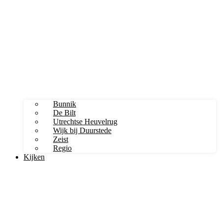
Bunnik
De Bilt
Utrechtse Heuvelrug
Wijk bij Duurstede
Zeist
Regio
Kijken