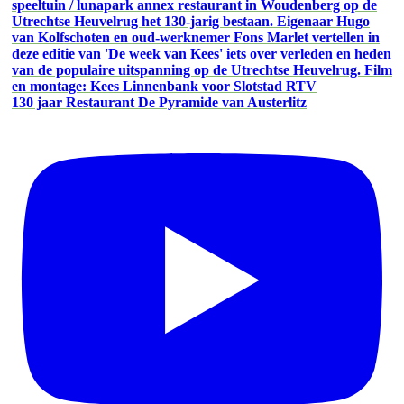
130 jaar Restaurant De Pyramide van Austerlitz