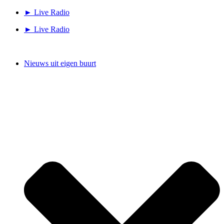
Ga
► Live Radio
naar
► Live Radio
de
inhoud
Nieuws uit eigen buurt