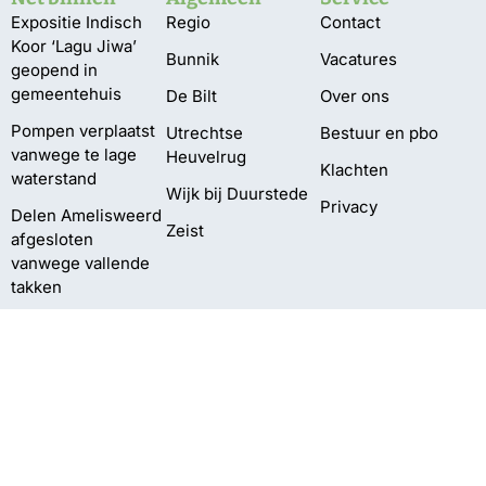
Expositie Indisch
Regio
Contact
Koor ‘Lagu Jiwa’
Bunnik
Vacatures
geopend in
gemeentehuis
De Bilt
Over ons
Pompen verplaatst
Utrechtse
Bestuur en pbo
vanwege te lage
Heuvelrug
Klachten
waterstand
Wijk bij Duurstede
Privacy
Delen Amelisweerd
Zeist
afgesloten
vanwege vallende
takken
Meting:
‘Gescheiden
inzameling PMD
kan beter’