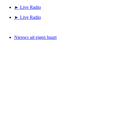
Ga
► Live Radio
naar
► Live Radio
de
inhoud
Nieuws uit eigen buurt