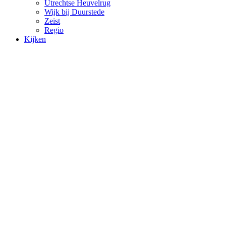
Utrechtse Heuvelrug
Wijk bij Duurstede
Zeist
Regio
Kijken