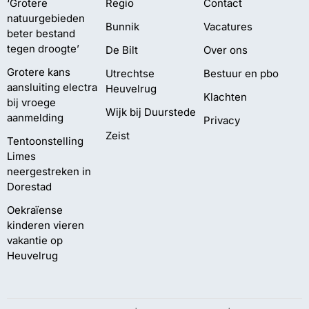
‘Grotere
Regio
Contact
natuurgebieden
Bunnik
Vacatures
beter bestand
tegen droogte’
De Bilt
Over ons
Grotere kans
Utrechtse
Bestuur en pbo
aansluiting electra
Heuvelrug
Klachten
bij vroege
Wijk bij Duurstede
aanmelding
Privacy
Zeist
Tentoonstelling
Limes
neergestreken in
Dorestad
Oekraïense
kinderen vieren
vakantie op
Heuvelrug