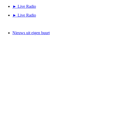
Ga
► Live Radio
naar
► Live Radio
de
inhoud
Nieuws uit eigen buurt