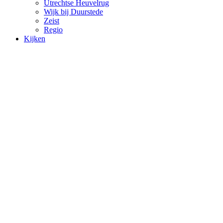
Utrechtse Heuvelrug
Wijk bij Duurstede
Zeist
Regio
Kijken