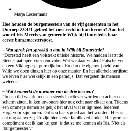
Marja Eestermans
Hoe houden de burgemeesters van de vijf gemeenten in het
Omroep ZOUT-gebied het roer recht in hun kernen? Aan het
woord Iris Meerts van gemeente Wijk bij Duurstede, haar
eerste burgemeesterspost.
– Wat sprak (en spreekt) u aan in Wijk bij Duurstede?
“Dorestad heeft een volstrekt unieke historie. We hadden laatst de
Steenstraat open voor renovatie. Wat we daar vinden! Potscherven
en een Vikinggesp, pure rijkdom. En dan die eigenwijsheid van
Wijk: we doen dingen hier op onze manier. En het allerbelangrijkste:
we leven hier werkelijk in een paradijs. Dat vergeten de mensen
weleens.”
– Wat kenmerkt de inwoner van de drie kernen?
“In een tijd waarin mensen steeds inactiever worden en achter een
scherm zitten, kijken inwoners hier nog echt naar elkaar om. Tijdens
een ommetje nemen ze gelijk het afval wat er ligt mee. Iedereen
zorgt voor zijn buren. Dat is schaars goed aan het worden. Hier is
dat nog aanwezig. Er zijn hier sterke familieverbanden. Het grootste
compliment dat ik kan krijgen, is dat ze me kennen als Iris. Niet als
‘burgemeester’.”