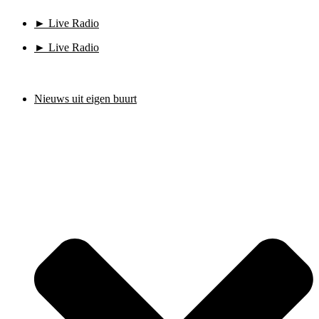
Ga
► Live Radio
naar
de
► Live Radio
inhoud
Nieuws uit eigen buurt