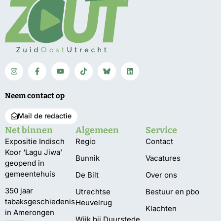
Neem contact op
Mail de redactie
Net binnen
Algemeen
Service
Expositie Indisch
Regio
Contact
Koor ‘Lagu Jiwa’
Bunnik
Vacatures
geopend in
gemeentehuis
De Bilt
Over ons
350 jaar
Utrechtse
Bestuur en pbo
tabaksgeschiedenis
Heuvelrug
Klachten
in Amerongen
Wijk bij Duurstede