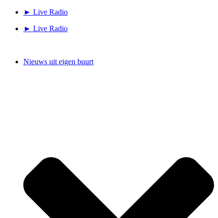
Ga
► Live Radio
naar
► Live Radio
de
inhoud
Nieuws uit eigen buurt