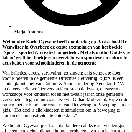
Marja Eestermans
Wethouder Karin Oyevaar heeft donderdag op Basisschool De
Wegwijzer in Overberg de eerste exemplaren van het boekje
‘Sjors – sportief & creatief’ uitgedeeld. Met als motto ‘Ontdek je
talent’ geeft het boekje een overzicht van sportieve en culturele
activiteiten voor schoolkinderen in de gemeente.
Van balletles, circus, survivalrun tot zingen: er is genoeg te doen
voor kinderen in de gemeente Utrechtse Heuvelrug. ‘Sjors’ is een
landelijk initiatief van Cultuur & Sportstimulering Nederland. “Maar
in de versie die we hier verspreiden, staan de lessen, cursussen en
workshops voor kinderen tot en met twaalf jaar in onze gemeente
verzameld”, legt cultuurcoach Kelvin Gillian Mulder uit. Hij werkte
samen met de buurtsportcoaches van Heuvelrug in Beweging aan de
gids. “Het doel is alle kinderen te stimuleren om in beweging te
komen of hun creativiteit te ontdekken.”
Wethouder Oyevaar geeft aan dat kinderen al deze activiteiten gratis
of tegen een kleine bijdrage kunnen proberen. “Zo kan je een sport