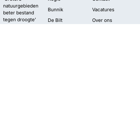
natuurgebieden
Bunnik
Vacatures
beter bestand
tegen droogte’
De Bilt
Over ons
Grotere kans
Utrechtse
Bestuur en pbo
aansluiting electra
Heuvelrug
Klachten
bij vroege
Wijk bij Duurstede
aanmelding
Privacy
Zeist
Tentoonstelling
Limes
neergestreken in
Dorestad
Oekraïense
kinderen vieren
vakantie op
Heuvelrug
©2026 Omroep Zout | All Rights Reserved | Gemaakt door