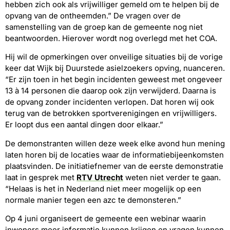
hebben zich ook als vrijwilliger gemeld om te helpen bij de
opvang van de ontheemden.” De vragen over de
samenstelling van de groep kan de gemeente nog niet
beantwoorden. Hierover wordt nog overlegd met het COA.
Hij wil de opmerkingen over onveilige situaties bij de vorige
keer dat Wijk bij Duurstede asielzoekers opving, nuanceren.
“Er zijn toen in het begin incidenten geweest met ongeveer
13 à 14 personen die daarop ook zijn verwijderd. Daarna is
de opvang zonder incidenten verlopen. Dat horen wij ook
terug van de betrokken sportverenigingen en vrijwilligers.
Er loopt dus een aantal dingen door elkaar.”
De demonstranten willen deze week elke avond hun mening
laten horen bij de locaties waar de informatiebijeenkomsten
plaatsvinden. De initiatiefnemer van de eerste demonstratie
laat in gesprek met
RTV Utrecht
weten niet verder te gaan.
“Helaas is het in Nederland niet meer mogelijk op een
normale manier tegen een azc te demonsteren.”
Op 4 juni organiseert de gemeente een webinar waarin
inwoners meer informatie kunnen krijgen en vragen kunnen