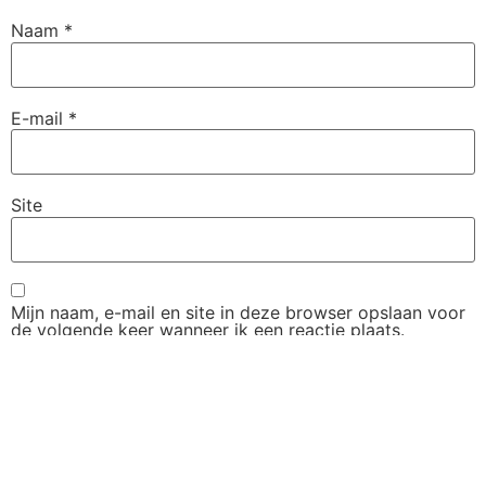
Naam
*
E-mail
*
Site
Mijn naam, e-mail en site in deze browser opslaan voor
de volgende keer wanneer ik een reactie plaats.
Om te delen
Opmerkingen? Mail ons!