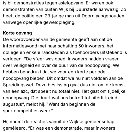
is bij demonstraties tegen asielopvang. Er waren ook
demonstranten van buiten Wijk bij Duurstede aanwezig. Zo
heeft de politie een 23-jarige man uit Doorn aangehouden
vanwege openlijke geweldpleging.
Korte opvang
De woordvoerder van de gemeente geeft aan dat de
informatieavond met naar schatting 50 inwoners, het
college en enkele raadsleden als toehoorders uitstekend is
verlopen. “De sfeer was goed. Inwoners hadden vragen
over veiligheid en over de duur van de noodopvang. We
hebben benadrukt dat we voor een korte periode
noodopvang bieden. Dit omdat we nu niet voldoen aan de
Spreidingswet. Deze beslissing gaat dus niet om de komst
van een azc, dat speelt nu totaal niet. Het gaat om tijdelijke
noodopvang. Die duurt wat ons betreft tot uiterlijk eind
augustus”, meldt hij. “Want dan beginnen de
sportcompetities weer.”
Hij noemt de reacties vanuit de Wijkse gemeenschap
gemêleerd. “Er was een demonstratie, maar inwoners