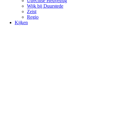
Utrechtse Heuvelrug
Wijk bij Duurstede
Zeist
Regio
Kijken