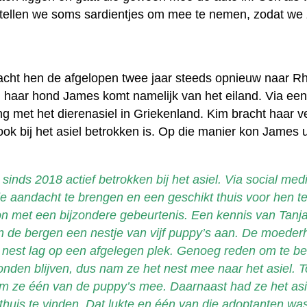
stellen we soms sardientjes om mee te nemen, zodat we
bracht hen de afgelopen twee jaar steeds opnieuw naar R
n, haar hond James komt namelijk van het eiland. Via ee
 met het dierenasiel in Griekenland. Kim bracht haar v
ook bij het asiel betrokken is. Op die manier kon James u
 sinds 2018 actief betrokken bij het asiel. Via social med
 aandacht te brengen en een geschikt thuis voor hen te
n met een bijzondere gebeurtenis. Een kennis van Tanj
in de bergen een nestje van vijf puppy’s aan. De moede
 nest lag op een afgelegen plek. Genoeg reden om te bes
onden blijven, dus nam ze het nest mee naar het asiel. T
m ze één van de puppy’s mee. Daarnaast had ze het asi
thuis te vinden. Dat lukte en één van die adoptanten was