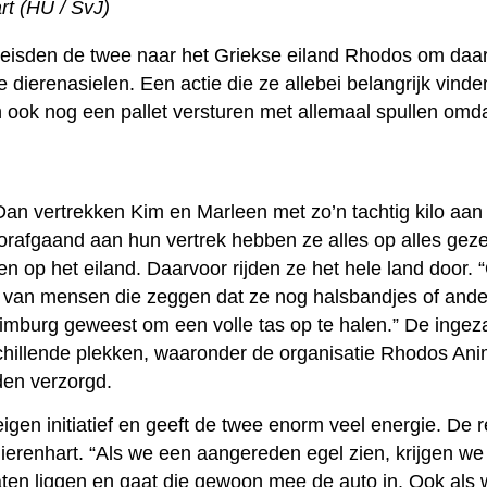
art (HU / SvJ)
reisden de twee naar het Griekse eiland Rhodos om daar
e dierenasielen. Een actie die ze allebei belangrijk vinden
n ook nog een pallet versturen met allemaal spullen omdat
Dan vertrekken Kim en Marleen met zo’n tachtig kilo aan
rafgaand aan hun vertrek hebben ze alles op alles geze
n op het eiland. Daarvoor rijden ze het hele land door.
n van mensen die zeggen dat ze nog halsbandjes of and
imburg geweest om een volle tas op te halen.” De inge
schillende plekken, waaronder de organisatie Rhodos An
den verzorgd.
eigen initiatief en geeft de twee enorm veel energie. De r
ierenhart. “Als we een aangereden egel zien, krijgen we 
aten liggen en gaat die gewoon mee de auto in. Ook als