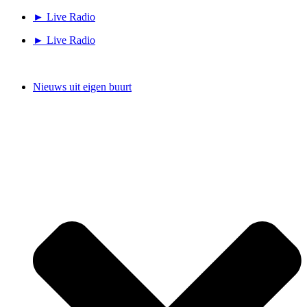
Ga
► Live Radio
naar
► Live Radio
de
inhoud
Nieuws uit eigen buurt