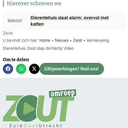
Hierover schreven we
Dierentehuis slaat alarm: overvol met
BERICHT
katten
Zeist
U bevindt zich hier:
Home
•
Nieuws
•
Zeist
•
Vernieuwing
Dierentehuis Zeist stap dichterbij Video
Om te delen
Opmerkingen? Mail ons!