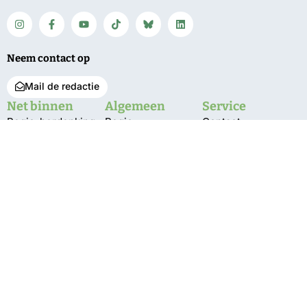
Neem contact op
Mail de redactie
Net binnen
Algemeen
Service
Regio-herdenking
Regio
Contact
capitulatie Japan bij
Bunnik
Vacatures
monument Jagtlust
De Bilt
Over ons
Expositie Indisch
Koor ‘Lagu Jiwa’
Utrechtse
Bestuur en pbo
geopend in
Heuvelrug
Klachten
gemeentehuis
Wijk bij Duurstede
Privacy
350 jaar
Zeist
tabaksgeschiedenis
in Amerongen
VIDEO