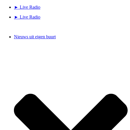
Ga
► Live Radio
naar
► Live Radio
de
inhoud
Nieuws uit eigen buurt