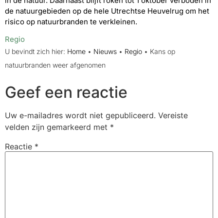
in de natuur. Daarnaast blijft roken tot 1 oktober verboden in
de natuurgebieden op de hele Utrechtse Heuvelrug om het
risico op natuurbranden te verkleinen.
Regio
U bevindt zich hier:
Home
•
Nieuws
•
Regio
•
Kans op
natuurbranden weer afgenomen
Geef een reactie
Uw e-mailadres wordt niet gepubliceerd.
Vereiste
velden zijn gemarkeerd met
*
Reactie
*