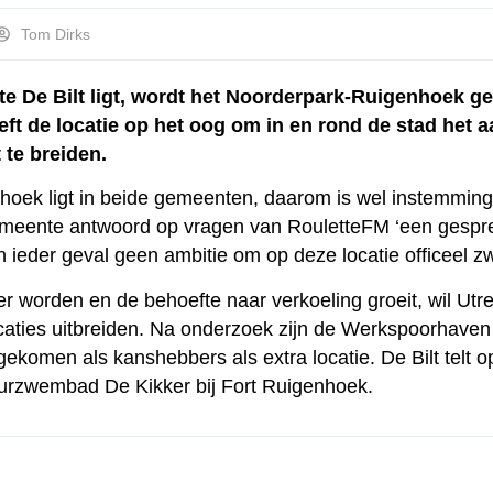
Tom Dirks
e De Bilt ligt, wordt het Noorderpark-Ruigenhoek gee
ft de locatie op het oog om in en rond de stad het a
 te breiden.
oek ligt in beide gemeenten, daarom is wel instemming 
meente antwoord op vragen van RouletteFM ‘een gesprek
in ieder geval geen ambitie om op deze locatie officeel z
orden en de behoefte naar verkoeling groeit, wil Utrech
caties uitbreiden. Na onderzoek zijn de Werkspoorhaven
ekomen als kanshebbers als extra locatie. De Bilt telt 
urzwembad De Kikker bij Fort Ruigenhoek.