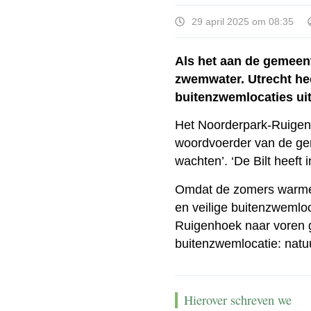
29 april 2025 om 08:35
Als het aan de gemeent
zwemwater. Utrecht hee
buitenzwemlocaties uit
Het Noorderpark-Ruigenh
woordvoerder van de ge
wachten’. ‘De Bilt heeft 
Omdat de zomers warmer w
en veilige buitenzwemlo
Ruigenhoek naar voren g
buitenzwemlocatie: natu
Hierover schreven we