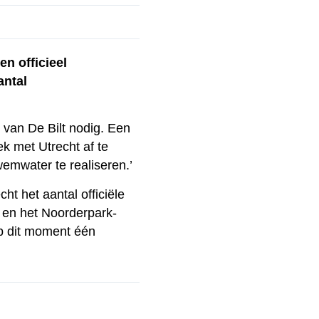
n officieel
antal
van De Bilt nodig. Een
 met Utrecht af te
wemwater te realiseren.’
t het aantal officiële
 en het Noorderpark-
op dit moment één