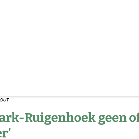
 ZOUT
ark-Ruigenhoek geen of
r’