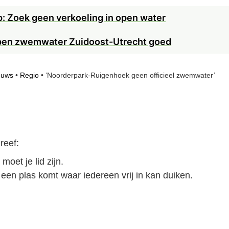
: Zoek geen verkoeling in open water
open zwemwater Zuidoost-Utrecht goed
euws
•
Regio
•
‘Noorderpark-Ruigenhoek geen officieel zwemwater’
reef:
oet je lid zijn.
 een plas komt waar iedereen vrij in kan duiken.