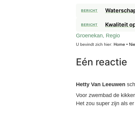
Waterschap
BERICHT
Kwaliteit 
BERICHT
Groenekan
,
Regio
U bevindt zich hier:
Home
•
Ni
Eén reactie
Hetty Van Leeuwen
sch
Voor zwembad de kikker m
Het zou super zijn als er
Om te delen