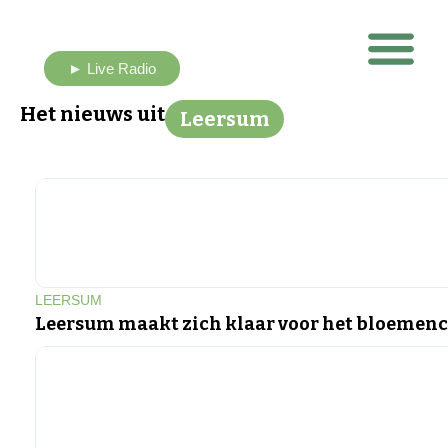
► Live Radio
Nieuws uit eigen buurt
Het nieuws uit
Leersum
LEERSUM
Leersum maakt zich klaar voor het bloemen