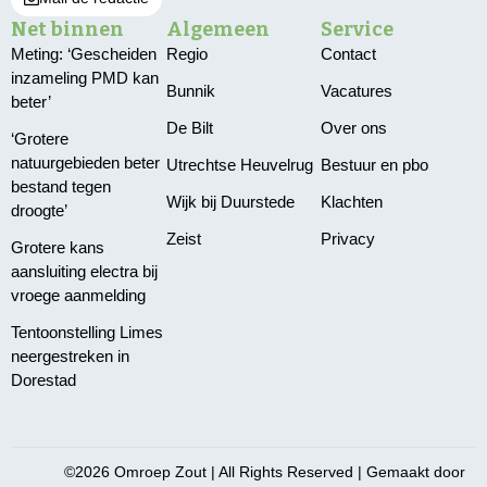
Net binnen
Algemeen
Service
Meting: ‘Gescheiden
Regio
Contact
inzameling PMD kan
Bunnik
Vacatures
beter’
De Bilt
Over ons
‘Grotere
natuurgebieden beter
Utrechtse Heuvelrug
Bestuur en pbo
bestand tegen
Wijk bij Duurstede
Klachten
droogte’
Zeist
Privacy
Grotere kans
aansluiting electra bij
vroege aanmelding
Tentoonstelling Limes
neergestreken in
Dorestad
©2026 Omroep Zout | All Rights Reserved | Gemaakt door