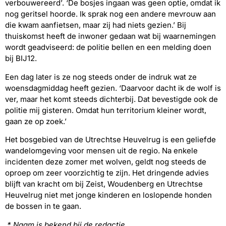
verbouwereerd’. ‘De bosjes ingaan was geen optie, omdat ik
nog geritsel hoorde. Ik sprak nog een andere mevrouw aan
die kwam aanfietsen, maar zij had niets gezien.’ Bij
thuiskomst heeft de inwoner gedaan wat bij waarnemingen
wordt geadviseerd: de politie bellen en een melding doen
bij BIJ12.
Een dag later is ze nog steeds onder de indruk wat ze
woensdagmiddag heeft gezien. ‘Daarvoor dacht ik de wolf is
ver, maar het komt steeds dichterbij. Dat bevestigde ook de
politie mij gisteren. Omdat hun territorium kleiner wordt,
gaan ze op zoek.’
Het bosgebied van de Utrechtse Heuvelrug is een geliefde
wandelomgeving voor mensen uit de regio. Na enkele
incidenten deze zomer met wolven, geldt nog steeds de
oproep om zeer voorzichtig te zijn. Het dringende advies
blijft van kracht om bij Zeist, Woudenberg en Utrechtse
Heuvelrug niet met jonge kinderen en loslopende honden
de bossen in te gaan.
* Naam is bekend bij de redactie.