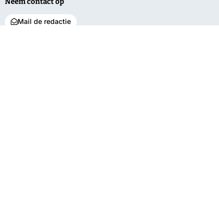
Neem contact op
Mail de redactie
Net binnen
Algemeen
Service
Expositie Indisch
Regio
Contact
Koor ‘Lagu Jiwa’
Bunnik
Vacatures
geopend in
gemeentehuis
De Bilt
Over ons
350 jaar
Utrechtse
Bestuur en pbo
tabaksgeschiedenis
Heuvelrug
Klachten
in Amerongen
Wijk bij Duurstede
Privacy
VIDEO
Zeist
Pompen verplaatst
vanwege te lage
waterstand
Delen Amelisweerd
afgesloten
vanwege vallende
takken