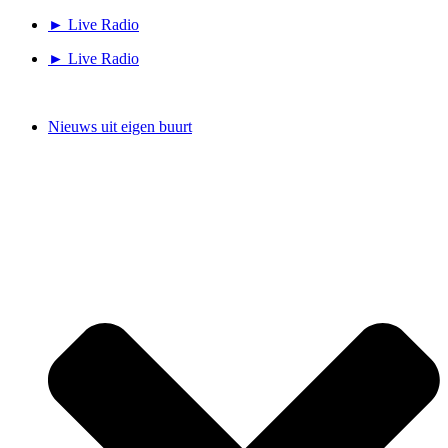
Ga
► Live Radio
naar
► Live Radio
de
inhoud
Nieuws uit eigen buurt