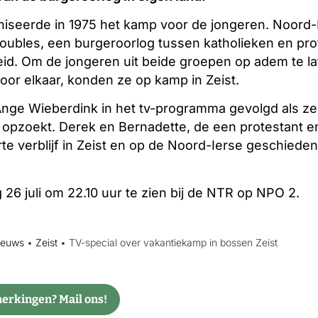
iseerde in 1975 het kamp voor de jongeren. Noord-
roubles, een burgeroorlog tussen katholieken en pro
eid. Om de jongeren uit beide groepen op adem te l
or elkaar, konden ze op kamp in Zeist.
dt Ange Wieberdink in het tv-programma gevolgd als z
 opzoekt. Derek en Bernadette, de een protestant en
rte verblijf in Zeist en op de Noord-Ierse geschieden
g 26 juli om 22.10 uur te zien bij de NTR op NPO 2.
ieuws
•
Zeist
•
TV-special over vakantiekamp in bossen Zeist
rkingen? Mail ons!