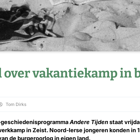
l over vakantiekamp in 
Tom Dirks
tv-geschiedenisprogramma
Andere Tijden
staat vrijd
erkkamp in Zeist. Noord-Ierse jongeren konden in 1
an de burgeroorlog in eigen land.