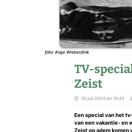
foto: Ange Wieberdink
TV-specia
Zeist
25 juli 2024 om 10:42
Een special van het 
van een vakantie- en w
Zeist op adem komen v