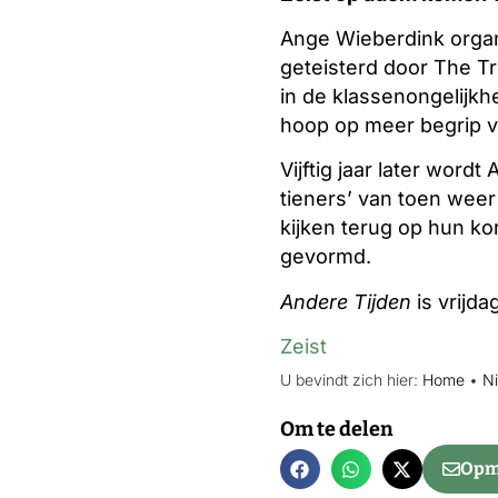
Ange Wieberdink organ
geteisterd door The T
in de klassenongelijkh
hoop op meer begrip vo
Vijftig jaar later wor
tieners’ van toen weer
kijken terug op hun ko
gevormd.
Andere Tijden
is vrijda
Zeist
U bevindt zich hier:
Home
•
N
Om te delen
Opme