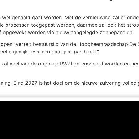
n wel gehaald gaat worden. Met de vernieuwing zal er onder
lde processen toegepast worden, daarmee zal ook het stro
elf opgewekt worden via nieuw aangelegde zonnepanelen.
t lopen” vertelt bestuurslid van de Hoogheemraadschap De S
ieel eigenlijk over een paar jaar pas hoeft.”
al veel van de originele RWZI gerenoveerd worden en hergeb
nning. Eind 2027 is het doel om de nieuwe zuivering volledi