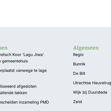
nen
Algemeen
Indisch Koor ‘Lagu Jiwa’
Regio
n gemeentehuis
Bunnik
plaatst vanwege te lage
De Bilt
d
Utrechtse Heuvelru
isweerd afgesloten
Wijk bij Duurstede
allende takken
Zeist
Gescheiden inzameling PMD