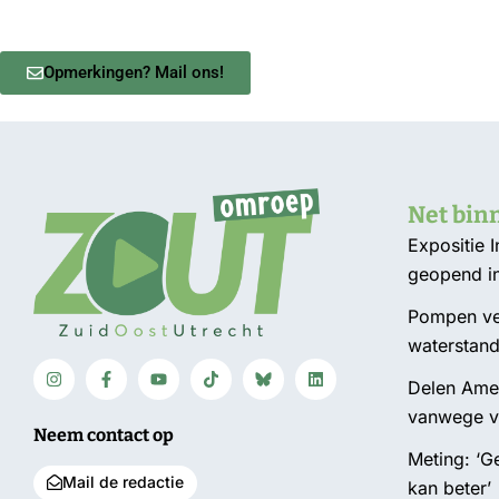
Opmerkingen? Mail ons!
Net bin
Expositie 
geopend i
Pompen ver
waterstan
Delen Amel
vanwege v
Neem contact op
Meting: ‘
Mail de redactie
kan beter’