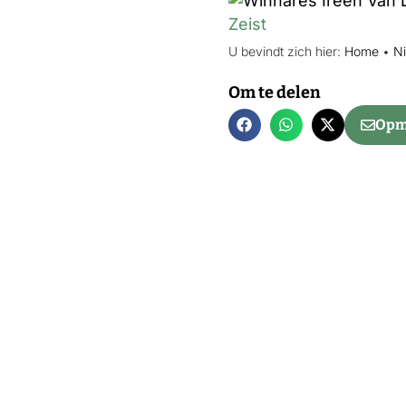
Zeist
U bevindt zich hier:
Home
•
N
Om te delen
Opme
Net bin
‘Grotere n
bestand te
Grotere kan
vroege aa
Tentoonste
in Doresta