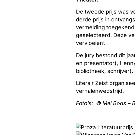
De tweede prijs was vo
derde prijs in ontvang
vermelding toegekend. 
geselecteerd. Deze ver
vervloeien’.
De jury bestond dit jaar
en presentator), Henny
bibliotheek, schrijver).
Literair Zeist organis
verhalenwedstrijd.
Foto’s: © Mel Boas – 