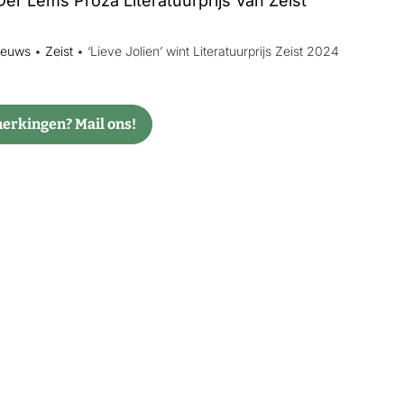
ieuws
•
Zeist
•
‘Lieve Jolien’ wint Literatuurprijs Zeist 2024
rkingen? Mail ons!
nen
Algemeen
atuurgebieden beter
Regio
gen droogte’
Bunnik
s aansluiting electra bij
De Bilt
nmelding
Utrechtse Heuvelru
lling Limes neergestreken
Wijk bij Duurstede
d