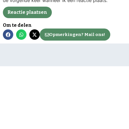
de volgende keer wanneer ik een reactie plaats.
Om te delen
Opmerkingen? Mail ons!
Neem contact op
Mail de redactie
Net binnen
Algemeen
Service
Expositie Indisch
Regio
Contact
Koor ‘Lagu Jiwa’
Bunnik
Vacatures
geopend in