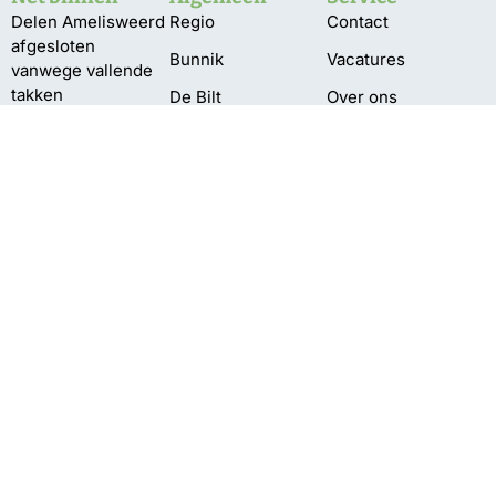
Delen Amelisweerd
Regio
Contact
afgesloten
Bunnik
Vacatures
vanwege vallende
takken
De Bilt
Over ons
Meting:
Utrechtse
Bestuur en pbo
‘Gescheiden
Heuvelrug
Klachten
inzameling PMD
Wijk bij Duurstede
kan beter’
Privacy
Zeist
‘Grotere
natuurgebieden
beter bestand
tegen droogte’
Grotere kans
aansluiting electra
bij vroege
aanmelding