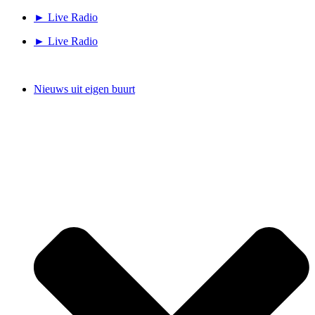
Ga
► Live Radio
naar
► Live Radio
de
inhoud
Nieuws uit eigen buurt