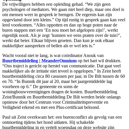
De vrijwilligers hebben een opleiding gehad. “We zijn geen
psychologen of mediators. We gaan niet heel diep, maar ons doel is
om mensen weer in gesprek te brengen. De ergernis kan zijn
opgevlamd door iets kleins.” Op tijd rustig in gesprek gaan kan veel
leed voorkomen. “Alles oppotten en dan op hoge poten naar de
buren stappen met een ‘En nou moet het afgelopen zijn!’, werkt
eigenlijk nooit. Als je zegt ‘kunnen we eens praten over de tuin?’,
werkt dat beter. Elkaar blijven groeten. Dan kun je ook elkaar
makkelijker aanspreken of bellen als er wel iets is.”
Wacht vooral niet te lang, is wat coördinator Anouk van
Buurtbemiddeling | MeanderOmnium
op het hart wil drukken.
“Ons traject is gericht op herstel van communicatie. Dat gaat veel
makkelijker als de irritatie niet teveel is opgelopen.” In Zeist heeft
buurtbemiddeling circa 80 casussen per jaar, in De Bilt tussen de 60
en 70. “In Bunnik dit jaar al 20, maar het jaargemiddelde lag
voorheen op 6.” De gemeente en soms de
woningbouwverenigingen dragen de kosten. Buurtbemiddeling
Zeist/Bunnik en Buurtbemiddeling De Bilt werden beide onlangs
opnieuw door het Centrum voor Criminaliteitspreventie en
Veiligheid erkend en met een Plus-certificaat beloond.
Paul uit Zeist overkwam het: een burenconflict als gevolg van een
ontmoeting tijdens het hond uitlaten. Hij schakelde
buurtbemiddeling in en vertelt woensdag op deze website zijn