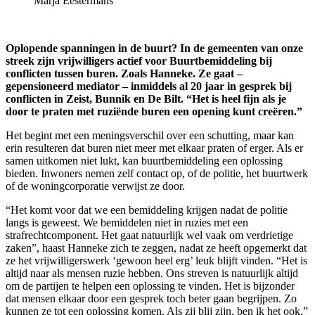
Marja Eestermans
Oplopende spanningen in de buurt? In de gemeenten van onze
streek zijn vrijwilligers actief voor Buurtbemiddeling bij
conflicten tussen buren. Zoals Hanneke. Ze gaat –
gepensioneerd mediator – inmiddels al 20 jaar in gesprek bij
conflicten in Zeist, Bunnik en De Bilt. “Het is heel fijn als je
door te praten met ruziënde buren een opening kunt creëren.”
Het begint met een meningsverschil over een schutting, maar kan
erin resulteren dat buren niet meer met elkaar praten of erger. Als er
samen uitkomen niet lukt, kan buurtbemiddeling een oplossing
bieden. Inwoners nemen zelf contact op, of de politie, het buurtwerk
of de woningcorporatie verwijst ze door.
“Het komt voor dat we een bemiddeling krijgen nadat de politie
langs is geweest. We bemiddelen niet in ruzies met een
strafrechtcomponent. Het gaat natuurlijk wel vaak om verdrietige
zaken”, haast Hanneke zich te zeggen, nadat ze heeft opgemerkt dat
ze het vrijwilligerswerk ‘gewoon heel erg’ leuk blijft vinden. “Het is
altijd naar als mensen ruzie hebben. Ons streven is natuurlijk altijd
om de partijen te helpen een oplossing te vinden. Het is bijzonder
dat mensen elkaar door een gesprek toch beter gaan begrijpen. Zo
kunnen ze tot een oplossing komen. Als zij blij zijn, ben ik het ook.”