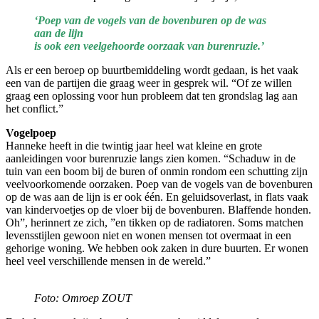
‘Poep van de vogels van de bovenburen op de was
aan de lijn
is ook een veelgehoorde oorzaak van burenruzie.’
Als er een beroep op buurtbemiddeling wordt gedaan, is het vaak
een van de partijen die graag weer in gesprek wil. “Of ze willen
graag een oplossing voor hun probleem dat ten grondslag lag aan
het conflict.”
Vogelpoep
Hanneke heeft in die twintig jaar heel wat kleine en grote
aanleidingen voor burenruzie langs zien komen. “Schaduw in de
tuin van een boom bij de buren of onmin rondom een schutting zijn
veelvoorkomende oorzaken. Poep van de vogels van de bovenburen
op de was aan de lijn is er ook één. En geluidsoverlast, in flats vaak
van kindervoetjes op de vloer bij de bovenburen. Blaffende honden.
Oh”, herinnert ze zich, ”en tikken op de radiatoren. Soms matchen
levensstijlen gewoon niet en wonen mensen tot overmaat in een
gehorige woning. We hebben ook zaken in dure buurten. Er wonen
heel veel verschillende mensen in de wereld.”
Foto: Omroep ZOUT