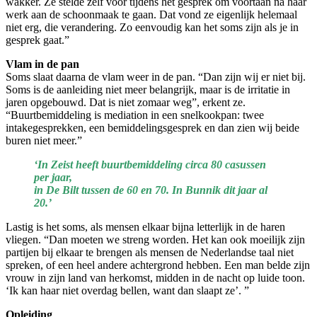
wakker. Ze stelde zelf voor tijdens het gesprek om voortaan ná haar
werk aan de schoonmaak te gaan. Dat vond ze eigenlijk helemaal
niet erg, die verandering. Zo eenvoudig kan het soms zijn als je in
gesprek gaat.”
Vlam in de pan
Soms slaat daarna de vlam weer in de pan. “Dan zijn wij er niet bij.
Soms is de aanleiding niet meer belangrijk, maar is de irritatie in
jaren opgebouwd. Dat is niet zomaar weg”, erkent ze.
“Buurtbemiddeling is mediation in een snelkookpan: twee
intakegesprekken, een bemiddelingsgesprek en dan zien wij beide
buren niet meer.”
‘In Zeist heeft buurtbemiddeling circa 80 casussen
per jaar,
in De Bilt tussen de 60 en 70. In Bunnik dit jaar al
20.’
Lastig is het soms, als mensen elkaar bijna letterlijk in de haren
vliegen. “Dan moeten we streng worden. Het kan ook moeilijk zijn
partijen bij elkaar te brengen als mensen de Nederlandse taal niet
spreken, of een heel andere achtergrond hebben. Een man belde zijn
vrouw in zijn land van herkomst, midden in de nacht op luide toon.
‘Ik kan haar niet overdag bellen, want dan slaapt ze’. ”
Opleiding