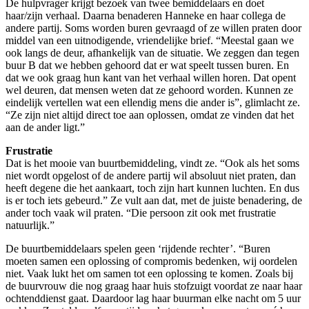
De hulpvrager krijgt bezoek van twee bemiddelaars en doet
haar/zijn verhaal. Daarna benaderen Hanneke en haar collega de
andere partij. Soms worden buren gevraagd of ze willen praten door
middel van een uitnodigende, vriendelijke brief. “Meestal gaan we
ook langs de deur, afhankelijk van de situatie. We zeggen dan tegen
buur B dat we hebben gehoord dat er wat speelt tussen buren. En
dat we ook graag hun kant van het verhaal willen horen. Dat opent
wel deuren, dat mensen weten dat ze gehoord worden. Kunnen ze
eindelijk vertellen wat een ellendig mens die ander is”, glimlacht ze.
“Ze zijn niet altijd direct toe aan oplossen, omdat ze vinden dat het
aan de ander ligt.”
Frustratie
Dat is het mooie van buurtbemiddeling, vindt ze. “Ook als het soms
niet wordt opgelost of de andere partij wil absoluut niet praten, dan
heeft degene die het aankaart, toch zijn hart kunnen luchten. En dus
is er toch iets gebeurd.” Ze vult aan dat, met de juiste benadering, de
ander toch vaak wil praten. “Die persoon zit ook met frustratie
natuurlijk.”
De buurtbemiddelaars spelen geen ‘rijdende rechter’. “Buren
moeten samen een oplossing of compromis bedenken, wij oordelen
niet. Vaak lukt het om samen tot een oplossing te komen. Zoals bij
de buurvrouw die nog graag haar huis stofzuigt voordat ze naar haar
ochtenddienst gaat. Daardoor lag haar buurman elke nacht om 5 uur