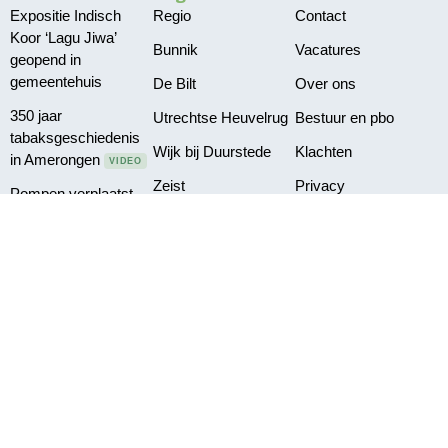
Expositie Indisch
Regio
Contact
Koor ‘Lagu Jiwa’
Bunnik
Vacatures
geopend in
gemeentehuis
De Bilt
Over ons
350 jaar
Utrechtse Heuvelrug
Bestuur en pbo
tabaksgeschiedenis
Wijk bij Duurstede
Klachten
in Amerongen
VIDEO
Zeist
Privacy
Pompen verplaatst
vanwege te lage
waterstand
Delen Amelisweerd
afgesloten vanwege
vallende takken
©2026 Omroep Zout | All Rights Reserved | Gemaakt door
Websitetoday.nl