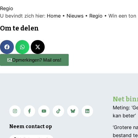
Regio
U bevindt zich hier:
Home
•
Nieuws
•
Regio
•
Win een ton
Om te delen
Opmerkingen? Mail ons!
Net bi
Meting: ‘
kan beter’
Neem contact op
‘Grotere n
bestand te