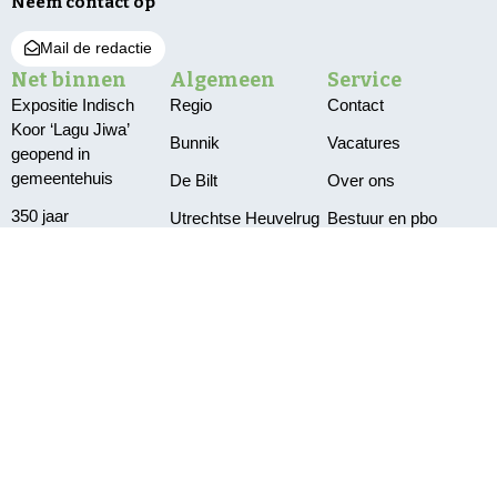
Neem contact op
Mail de redactie
Net binnen
Algemeen
Service
Expositie Indisch
Regio
Contact
Koor ‘Lagu Jiwa’
Bunnik
Vacatures
geopend in
gemeentehuis
De Bilt
Over ons
350 jaar
Utrechtse Heuvelrug
Bestuur en pbo
tabaksgeschiedenis
Wijk bij Duurstede
Klachten
in Amerongen
VIDEO
Zeist
Privacy
Pompen verplaatst
vanwege te lage
waterstand
Delen Amelisweerd
afgesloten vanwege
vallende takken