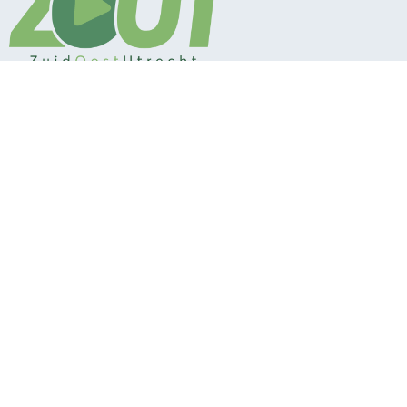
Neem contact op
Mail de redactie
Net binnen
Algemeen
Service
‘Grotere
Regio
Contact
natuurgebieden
Bunnik
Vacatures
beter bestand
tegen droogte’
De Bilt
Over ons
Grotere kans
Utrechtse
Bestuur en pbo
aansluiting electra
Heuvelrug
Klachten
bij vroege
Wijk bij Duurstede
aanmelding
Privacy
Zeist