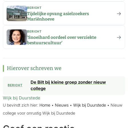
BERICHT
→
Tijdelijke opvang asielzoekers
Mariënhoeve
BERICHT
→
‘Snoeihard oordeel over verziekte
bestuurscultuur’
Hierover schreven we
De Bilt bij kleine groep zonder nieuw
BERICHT
college
Wijk bij Duurstede
U bevindt zich hier:
Home
•
Nieuws
•
Wijk bij Duurstede
•
Nieuw
college voor onrustig Wijk bij Duurstede