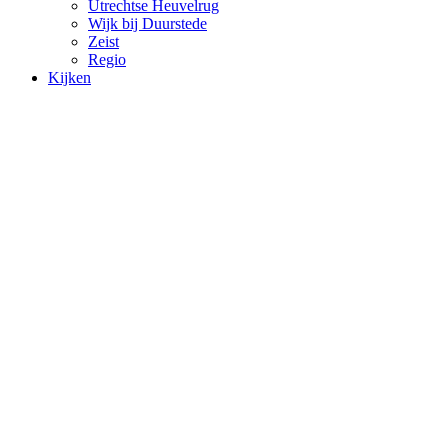
Utrechtse Heuvelrug
Wijk bij Duurstede
Zeist
Regio
Kijken