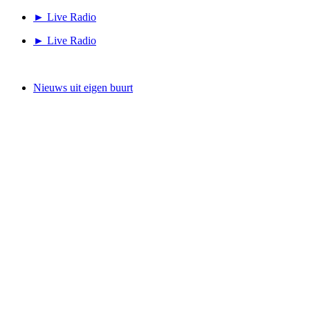
Ga
► Live Radio
naar
► Live Radio
de
inhoud
Nieuws uit eigen buurt