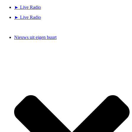
Ga
► Live Radio
naar
► Live Radio
de
inhoud
Nieuws uit eigen buurt