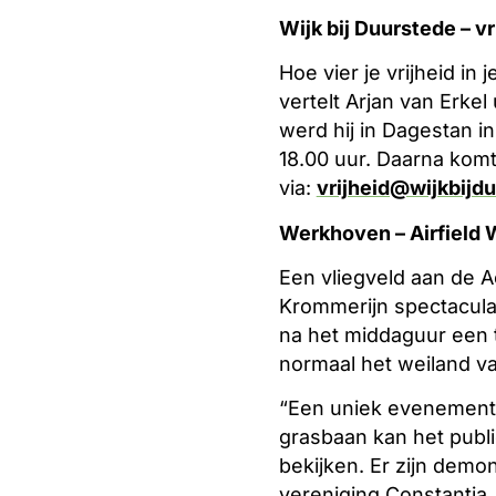
Wijk bij Duurstede – vr
Hoe vier je vrijheid in
vertelt Arjan van Erke
werd hij in Dagestan i
18.00 uur. Daarna kom
via:
vrijheid@wijkbijdu
Werkhoven – Airfield 
Een vliegveld aan de A
Krommerijn spectaculai
na het middaguur een ti
normaal het weiland va
“Een uniek evenement”,
grasbaan kan het publi
bekijken. Er zijn demo
vereniging Constantia.