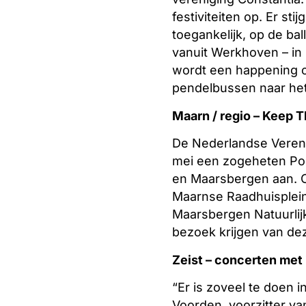
festiviteiten op. Er st
toegankelijk, op de bal
vanuit Werkhoven – in h
wordt een happening om
pendelbussen naar het 
Maarn / regio – Keep 
De Nederlandse Verenig
mei een zogeheten Pol
en Maarsbergen aan. Ci
Maarnse Raadhuisplein
Maarsbergen Natuurlijk
bezoek krijgen van dez
Zeist – concerten met
“Er is zoveel te doen i
Voorden, voorzitter va