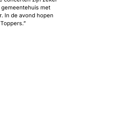
et gemeentehuis met
r. In de avond hopen
 Toppers.”
nsdijk
in Maartensdijk om het
mogen vieren. Dit is
ief, muzikaal en
 te organiseren. Ik
 dag van maken!”
 5 mei op de website