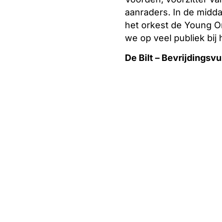
aanraders. In de midd
het orkest de Young On
we op veel publiek bij 
De Bilt – Bevrijdingsvu
Op Bevrijdingsdag om 10
en burgemeester Fränze
Bevrijdingsvuur over t
Burgemeester Fränzel: “
zeker een feestje waard
feestelijk programma i
hoop veel inwoners hie
Kijk voor een volledig
van jouw gemeente.
Regio