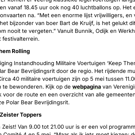
ijgen vanaf 18.45 uur ook nog 40 luchtballons op. Het
lonvaarten na. “Met een enorme lijst vrijwilligers, 
et bijzonder van boer Bart de Kruijf, is het gelukt dit
 nooit te vergeten.” Vanuit Bunnik, Odijk en Werkho
festivalterrein.
Them Rolling
ing Instandhouding Militaire Voertuigen ‘Keep Them
ar Bear Bevrijdingsrit door de regio. Het rijdende
rca 40 militaire voertuigen zijn op 5 mei tussen 11.0
 te bewonderen. Kijk op de
webpagina
van Verenig
 voor de route en een overzicht van alle gemeenten
e Polar Bear Bevrijdingsrit.
 Zeister Toppers
n Zeist! Van 9.00 tot 21.00 uur is er een vol program
n Comité 4 en 5 mei. “Maar als ik iets moet kiezen: d