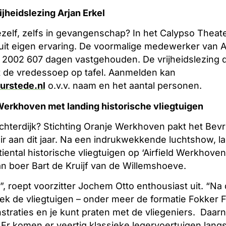
ijheidslezing Arjan Erkel
 jezelf, zelfs in gevangenschap? In het Calypso Theate
l uit eigen ervaring. De voormalige medewerker van
n 2002 607 dagen vastgehouden. De vrijheidslezing d
t de vredessoep op tafel. Aanmelden kan
urstede.nl
o.v.v. naam en het aantal personen.
Werkhoven met landing historische vliegtuigen
chterdijk? Stichting Oranje Werkhoven pakt het Bevri
r aan dit jaar. Na een indrukwekkende luchtshow, l
ental historische vliegtuigen op ‘Airfield Werkhoven
n boer Bart de Kruijf van de Willemshoeve.
 roept voorzitter Jochem Otto enthousiast uit. “Na 
ek de vliegtuigen – onder meer de formatie Fokker Fo
nstraties en je kunt praten met de vliegeniers. Daar
 Er komen er veertig klassieke legervoertuigen langs