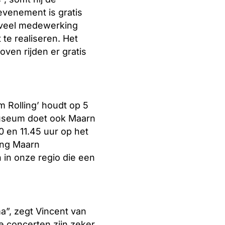
 evenement is gratis
en veel medewerking
 te realiseren. Het
ven rijden er gratis
 Rolling’ houdt op 5
 museum doet ook Maarn
0 en 11.45 uur op het
ing Maarn
 in onze regio die een
ma”, zegt Vincent van
e concerten zijn zeker