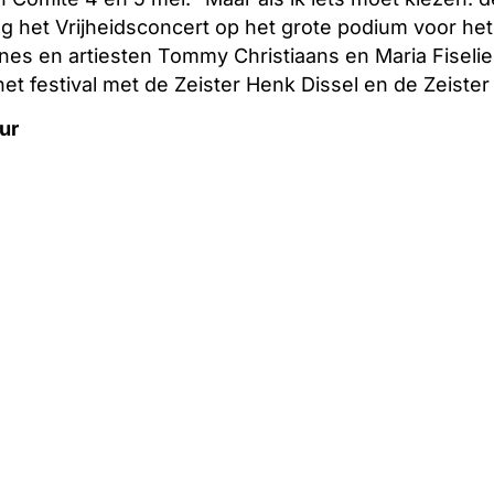
ag het Vrijheidsconcert op het grote podium voor h
es en artiesten Tommy Christiaans en Maria Fiselie
het festival met de Zeister Henk Dissel en de Zeister
ur
.00 uur fietsen Jacco Griffioen (15 jaar) uit Maarte
l van Jagtlust in Bilthoven naar het Maertensplein 
e brengen. Ze komen daar om 11.00 uur aan.
Dit jaar is extra speciaal omdat we 80 jaar vrijheid 
! Ik vind het fantastisch om te zien dat er een creat
s gemaakt om hier een mooie dag voor iedereen voor
r te zien en laten we er met elkaar een bijzondere
 overzicht van het programma van Bevrijdingsdag op