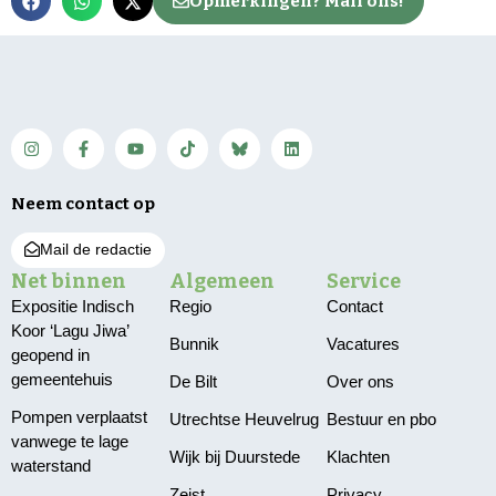
Opmerkingen? Mail ons!
Neem contact op
Mail de redactie
Net binnen
Algemeen
Service
Expositie Indisch
Regio
Contact
Koor ‘Lagu Jiwa’
Bunnik
Vacatures
geopend in
gemeentehuis
De Bilt
Over ons
Pompen verplaatst
Utrechtse Heuvelrug
Bestuur en pbo
vanwege te lage
Wijk bij Duurstede
Klachten
waterstand
Zeist
Privacy