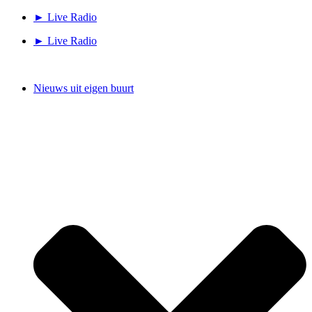
Ga
► Live Radio
naar
► Live Radio
de
inhoud
Nieuws uit eigen buurt