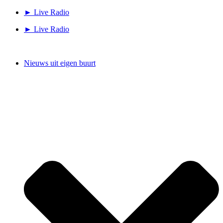
Ga
► Live Radio
naar
► Live Radio
de
inhoud
Nieuws uit eigen buurt