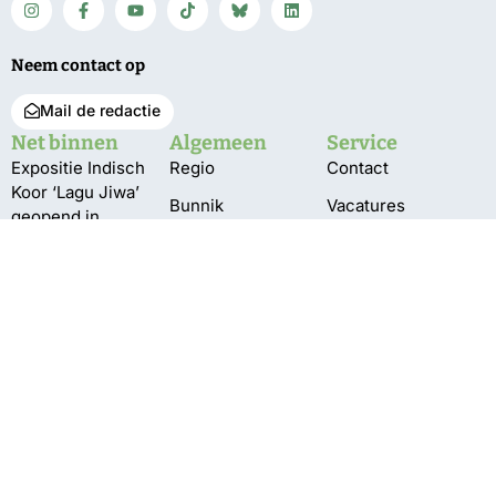
Neem contact op
Mail de redactie
Net binnen
Algemeen
Service
Expositie Indisch
Regio
Contact
Koor ‘Lagu Jiwa’
Bunnik
Vacatures
geopend in
gemeentehuis
De Bilt
Over ons
Pompen verplaatst
Utrechtse
Bestuur en pbo
vanwege te lage
Heuvelrug
Klachten
waterstand
Wijk bij Duurstede
Privacy
Delen Amelisweerd
Zeist
afgesloten
vanwege vallende
takken
Meting: