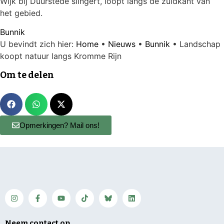
Wijk bij Duurstede slingert, loopt langs de zuidkant van
het gebied.
Bunnik
U bevindt zich hier:
Home
•
Nieuws
•
Bunnik
•
Landschap
koopt natuur langs Kromme Rijn
Om te delen
Opmerkingen? Mail ons!
Neem contact op