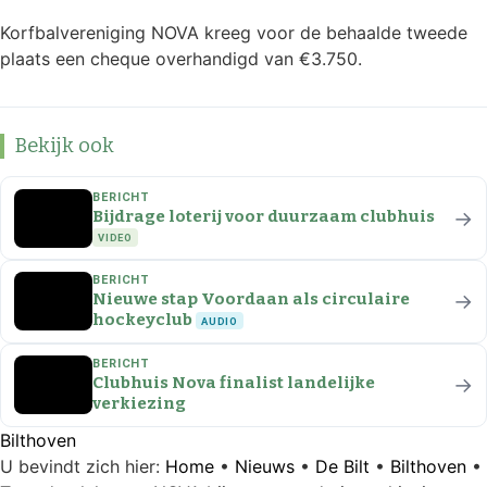
Korfbalvereniging NOVA kreeg voor de behaalde tweede
plaats een cheque overhandigd van €3.750.
Bekijk ook
BERICHT
→
Bijdrage loterij voor duurzaam clubhuis
VIDEO
BERICHT
→
Nieuwe stap Voordaan als circulaire
hockeyclub
AUDIO
BERICHT
→
Clubhuis Nova finalist landelijke
verkiezing
Bilthoven
U bevindt zich hier:
Home
•
Nieuws
•
De Bilt
•
Bilthoven
•