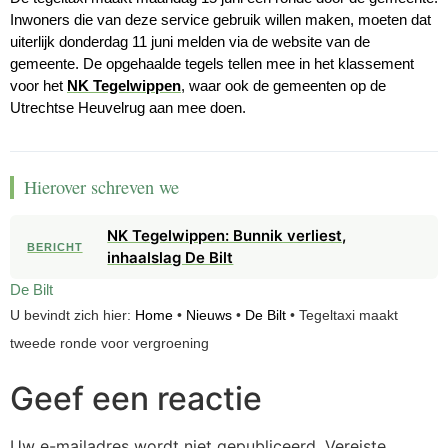
Inwoners die van deze service gebruik willen maken, moeten dat
uiterlijk donderdag 11 juni melden via de website van de
gemeente. De opgehaalde tegels tellen mee in het klassement
voor het
NK Tegelwippen
, waar ook de gemeenten op de
Utrechtse Heuvelrug aan mee doen.
Hierover schreven we
NK Tegelwippen: Bunnik verliest,
BERICHT
inhaalslag De Bilt
De Bilt
U bevindt zich hier:
Home
•
Nieuws
•
De Bilt
•
Tegeltaxi maakt
tweede ronde voor vergroening
Geef een reactie
Uw e-mailadres wordt niet gepubliceerd.
Vereiste