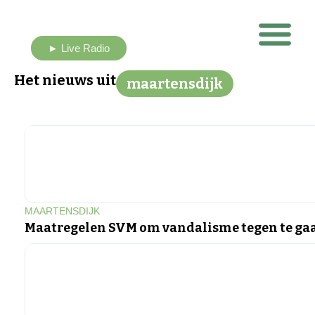
► Live Radio
Nieuws uit eigen buurt
Het nieuws uit
maartensdijk
MAARTENSDIJK
Maatregelen SVM om vandalisme tegen te ga