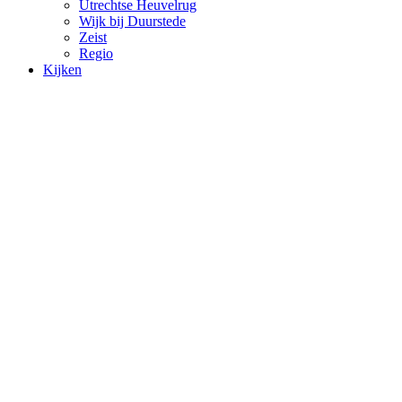
Utrechtse Heuvelrug
Wijk bij Duurstede
Zeist
Regio
Kijken