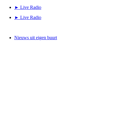
Ga
► Live Radio
naar
► Live Radio
de
inhoud
Nieuws uit eigen buurt