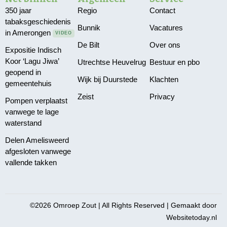
350 jaar
Regio
Contact
tabaksgeschiedenis
Bunnik
Vacatures
in Amerongen
VIDEO
De Bilt
Over ons
Expositie Indisch
Koor ‘Lagu Jiwa’
Utrechtse Heuvelrug
Bestuur en pbo
geopend in
Wijk bij Duurstede
Klachten
gemeentehuis
Zeist
Privacy
Pompen verplaatst
vanwege te lage
waterstand
Delen Amelisweerd
afgesloten vanwege
vallende takken
©2026 Omroep Zout | All Rights Reserved | Gemaakt door
Websitetoday.nl