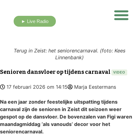
► Live Radio
Nieuws uit eigen buurt
Terug in Zeist: het seniorencarnaval. (foto: Kees
Linnenbank)
Senioren dansvloer op tijdens carnaval
VIDEO
17 februari 2026 om 14:15
Marja Eestermans
Na een jaar zonder feestelijke uitspatting tijdens
carnaval zijn de senioren in Zeist dit seizoen weer
gespot op de dansvloer. De bovenzalen van Figi waren
maandagmiddag ‘als vanouds’ decor voor het
seniorencarnaval.