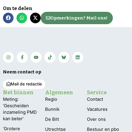
Om te delen
Opmerkingen? Mail ons!
Neem contact op
Mail de redactie
Net binnen
Algemeen
Service
Meting:
Regio
Contact
‘Gescheiden
Bunnik
Vacatures
inzameling PMD
kan beter’
De Bilt
Over ons
‘Grotere
Utrechtse
Bestuur en pbo